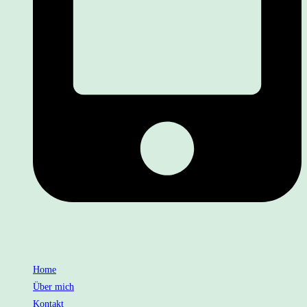
01722094762
Home
Über mich
Kontakt