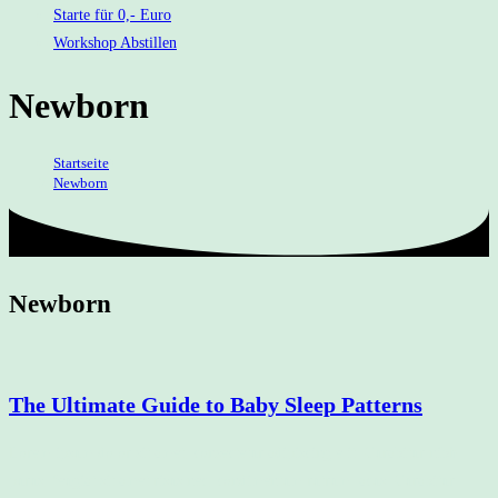
Starte für 0,- Euro
Workshop Abstillen
Newborn
Startseite
>
Newborn
Newborn
The Ultimate Guide to Baby Sleep Patterns
Lorem ipsum dolor sit amet, consectetur adipiscing elit. Curabitur nibh
purus, feugiat sit amet risus nec, condimentum rutrum lacus. Curabitur