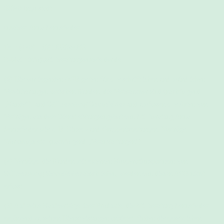
85049 Ingolstadt
Inhaber: Anna Sennefelder
Tel.: (+49) – (0)1722094762
E-Mail: info@stillberatungsennefelder.de
(3) Die vorliegenden AGB gelten für alle schriftlichen und mündlichen
Vereinbarungen zwischen Kunden, die Verbraucher sind (nachfolgend
„Kunde“), und
Stillberatung Sennefelder
und umfassen alle Arten von
Verträgen aus dem Dienstleistungsangebot von Stillberatung Anna
Sennefelder wie z. B. Einzel- und Gruppenberatungen, Vorträge,
Workshops etc. (nachfolgend „Veranstaltungen“).
(4) Verträge, die Kunden mit externen Kooperationspartnern von
Stillberatung Sennefelder
abschließen, werden von diesen AGB nicht
erfasst.
(5) Auf reine Kaufverträge über Produkte, die Stillberatung Sennefelder
ergänzend zu seinen Dienstleistungen anbietet, finden die gesetzlichen