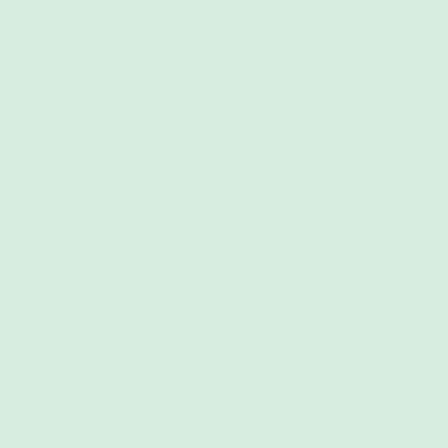
Kurses bis mindestens 1 Woche vor dem vereinbarten Beginn der
Veranstaltung fallen keine Kosten für den Kunden an.
Erfolgt die Stornierung des Kunden ohne Absage oder nicht zum
vereinbarten Termin, werden die vollen Gebühren fällig. Zusätzlich
ist
Stillberatung Sennefelder
berechtigt, dem Kunden weitere
bereits entstandene Kosten in Rechnung zu stellen (z. B. Fahrtkosten
von Beratern, die bereits zum Veranstaltungsort aufgebrochen sind).
(2) Dem Kunden bleibt der Nachweis gestattet, dass
Stillberatung
Sennefelder
ein Stornierungsschaden überhaupt nicht oder in wesentlich
geringerem Umfang als der in Rechnung gestellte Betrag entstanden ist.
(3) Falls ein Kunde nach erfolgter Buchung kurzfristig an der persönlichen
Teilnahme an einer Veranstaltung verhindert ist, gilt Folgendes:
Bei allen Workshops, Vorträgen und Gruppenangeboten ist der
Kunde berechtigt, nach vorheriger Abstimmung mit
Stillberatung