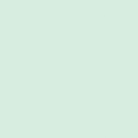
Bestimmungen Anwendung.
(6) Soweit in diesen AGB nicht geregelt, ergeben sich die Einzelheiten der
Vertragsbedingungen (Veranstaltungsbeginn, -ort und -dauer, Preise etc.) aus
der Leistungsbeschreibung auf der Homepage von
Stillberatung
Sennefelder
unter „https://stillberatungsennefelder.de“ sowie aus der
konkreten Buchungsbestätigung, welche der Kunde per E-Mail nach der
Anmeldung und vor Beginn der gebuchten Veranstaltung erhält.
(7) Im Einzelfall getroffene individuelle Absprachen oder Vereinbarungen
mit dem Kunden (Nebenabreden, Ergänzungen oder Änderungen) haben
stets Vorrang vor den AGB.
§ 2 Vertragsschluss
(1) Angebote auf der Homepage von
Stillberatung Sennefelder
oder in
sonstigen öffentlichen Verlautbarungen von
Stillberatung Sennefelder
(z.
B. Werbebroschüren) stellen kein verbindliches Angebot i.S.v. § 145 BGB
dar, sondern sind lediglich eine Einladung an den Kunden, seinerseits ein
Angebot zum Vertragsschluss in Form einer konkreten Buchung (=