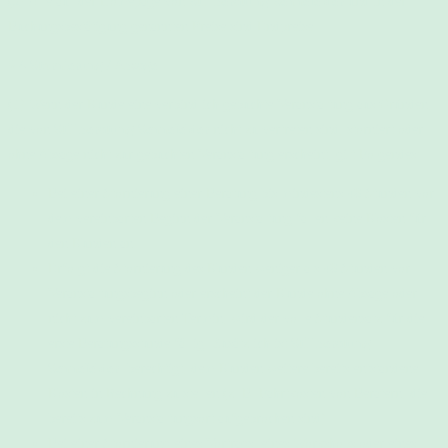
(2) Alle auf der Homepage von
Stillberatung Sennefelder
und in der
Buchungsbestätigung genannten Preise sind Endpreise.
§ 4 Stornierung / Absage
(1) Wenn der Kunde eine verbindlich gebuchte Veranstaltung aus Gründen,
die von
Stillberatung Sennefelder
nicht zu vertreten sind, storniert oder
ohne Absage nicht zur gebuchten Veranstaltung erscheint, gilt Folgendes:
Bei einer Stornierung einer Beratung bis mindestens 48 Stunden vor
dem vereinbarten Beginn der Veranstaltung fallen keine Kosten für
den Kunden an.
Erfolgt die Stornierung des Kunden weniger als 48 Stunden vor
Veranstaltungsbeginn oder erscheint der Kunde ohne Absage oder
nicht zum vereinbarten Termin, wird der volle Stundensatz für die
erste Beratungsstunde fällig. Zusätzlich ist
Stillberatung
Sennefelder
berechtigt, dem Kunden weitere bereits entstandene
Kosten in Rechnung zu stellen (z. B. Fahrtkosten von Beratern, die
bereits zum Veranstaltungsort aufgebrochen sind).
Bei einer Stornierung eines Vortrags, eines Workshops oder eines