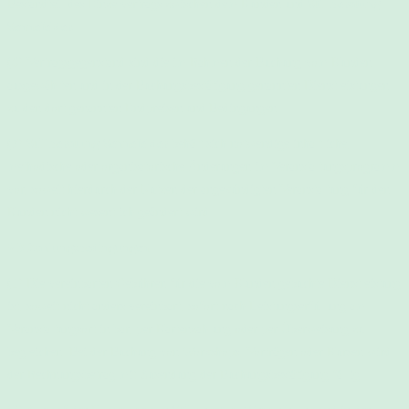
Bestandteil des Einzelvertrags zwischen dem Kunden und
Stillberatung
Sennefelder.
(6) Vertragsgegenstand sind die im Rahmen der Buchung vom Kunden
ausgewählten und in der Buchungsbestätigung genannten Dienstleistungen
zu den dort genannten Endpreisen und Bedingungen.
(7)
Stillberatung Sennefelder
behält sich notwendige inhaltliche,
methodische oder organisatorische Änderungen im Veranstaltungsprogramm
vor, soweit hierdurch der Nutzen der angekündigten Veranstaltung für den
Kunden nicht wesentlich geändert wird.
§ 3 Zahlungsbedingungen
(1) Die vereinbarten Gebühren für die vom Kunden gebuchte Dienstleistung
ist, soweit nicht anders vereinbart, sofort nach Leistungserfüllung am
Veranstaltungsort in bar, per Kartenzahlung oder per Überweisung zu
begleichen. Bei der Buchung von Workshops, Vorträgen oder Kursen wird
der Rechnungsbetrag mit Zusendung der Buchungsbestätigung fällig.