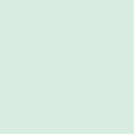
Auswirkungen auf die vereinbarte Gebühr und den vereinbarten
Endzeitpunkt der Veranstaltung. Bei stundenweiser Vergütung gilt die
ursprünglich vereinbarte Anfangszeit der Veranstaltung als Beginn des
Berechnungszeitraums.
(6)
Stillberatung Sennefelder
behält sich vor, Veranstaltungen aus
zwingenden Gründen (z. B. bei kurzfristiger Erkrankung eines Beraters,
höherer Gewalt etc.) abzusagen. Bei einer Absage wegen zu geringer
Teilnehmerzahl wird
Stillberatung Sennefelder
den Kunden hiervon
mindestens 3 Tage vor Veranstaltungsbeginn informieren. Soweit der Kunde
zum Zeitpunkt der Absage bereits Zahlungen an
Stillberatung
Sennefelder
geleistet hat, werden ihm diese umgehend zurückerstattet.
(7) Weitergehende Haftungs- und Schadenersatzansprüche, die nicht die
Verletzung von Leben, Körper oder Gesundheit betreffen, sind bei Absagen
von Veranstaltungen durch
Stillberatung Sennefelder
ausgeschlossen,
soweit auf Seiten von
Stillberatung Sennefelder
kein Vorsatz oder grobe
Fahrlässigkeit vorliegt. Dies gilt auch für eventuelle vom Kunden bereits