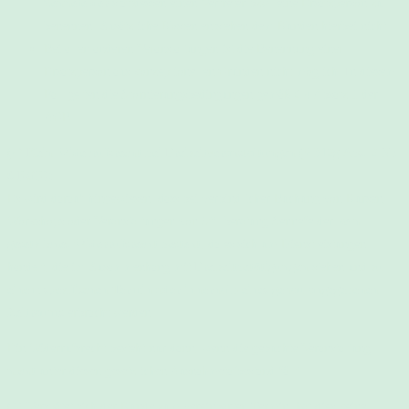
Sennefelder
stattdessen einen Vertreter bzw. eine Ersatzperson zu
benennen. Zusätzliche Kosten entstehen dem Kunden hierbei nicht.
Bei allen anderen Veranstaltungen ist die Benennung einer
Ersatzperson aus konzeptionellen Gründen nicht möglich. In diesem
Fall gelten die Stornierungsbedingungen gemäß § 4 Absatz 1 der
AGB.
(4)
Kein Widerrufsrecht bei Freizeitveranstaltungen (§ 312g Abs. 2 Nr.
9 BGB):
Es wird darauf hingewiesen, dass bei verbindlicher Buchung von Kursen,
Workshops oder Veranstaltungen von Stillberatung Sennefelder
kein
gesetzliches Widerrufsrecht besteht
, da es sich um Dienstleistungen
handelt, die im Zusammenhang mit
Freizeitbetätigungen
stehen und
zu
einem spezifischen Termin oder innerhalb eines genau angegebenen
Zeitraums
erbracht werden.
Ein Widerrufsrecht besteht nur dann, wenn die gebuchte Veranstaltung
nicht
unter diesen gesetzlichen Ausnahmetatbestand fällt.
(5) Verspätet sich der Kunde zum vereinbarten Termin, hat dies keine