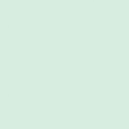
(5)
Stillberatung Sennefelder
gibt in Bezug auf seine Dienstleistungen
gegenüber dem Kunden grundsätzlich keinerlei Garantien im Rechtssinne
ab.
(6) Der Kunde ist verpflichtet,
Stillberatung Sennefelder
rechtzeitig auf
gesundheitliche Einschränkungen und Diagnosen hinzuweisen, welche die
Durchführung einer Veranstaltung oder deren Lernziele beeinträchtigen,
erschweren oder verhindern könnten, oder die zu einer Schädigung des
Kunden oder von dritten Personen führen könnten. Es wird zudem
ausdrücklich darauf hingewiesen, dass die in den Veranstaltungen von
Stillberatung Sennefelder
angebotenen Leistungen und vermittelten
Lerninhalte kein Ersatz für medizinisch oder therapeutisch gebotene
Behandlungen sind.
(7) Die An- und Abreise der Kunden zum Veranstaltungsort erfolgt auf
eigene Gefahr.
§ 6 Sonstige Bestimmungen
(1) Die AGB und die zwischen dem Kunden und
Stillberatung