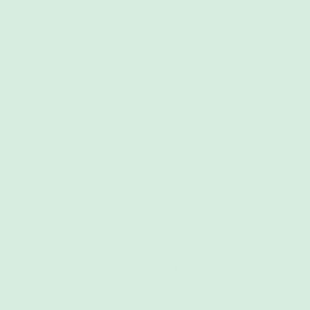
(2) Haftet
Stillberatung Sennefelder
gemäß dem vorgehenden Absatz für
die Verletzung einer wesentlichen Vertragspflicht, ohne dass grobe
Fahrlässigkeit oder Vorsatz vorliegen, ist die Haftung auf die bei
Vertragsschluss vorhersehbaren und vertragstypischen Schäden beschränkt.
Die Haftung für Folgeschäden, insbesondere auf entgangenen Gewinn oder
auf Ersatz von Schäden Dritter, wird ausgeschlossen, es sei denn, diese sind
auf Vorsatz oder grobe Fahrlässigkeit von
Stillberatung Sennefelder
zurückzuführen.
(3) Schadenersatzansprüche für Schäden aus der Verletzung des Lebens, des
Körpers oder der Gesundheit bleiben durch die vorstehenden
Haftungsbeschränkungen unberührt.
(4) Der Kunde ist für die spätere Anwendung des in den Veranstaltungen
Erlernten selbst verantwortlich. Für die Erreichung der vom Kunden
subjektiv angestrebten Ziele sowie für etwaige Folgeschäden, welche aus
fehlerhaft oder unvollständig angewandten Lerninhalten entstehen,
übernimmt
Stillberatung Sennefelder
keine Haftung.