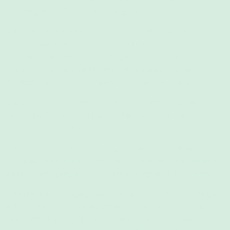
Anmeldung zu einer Veranstaltung) abzugeben.
(2) Kunden können den Erstkontakt mit
Stillberatung Sennefelder
telefonisch oder per Mail an info@stillberatungsennefelder.de herstellen.
Anmeldungen für Veranstaltungen erfolgen stets per Mail an
info@stillberatungsennefelder.de oder über das Buchungstool und stellen
ein verbindliches Angebot des Kunden zum Vertragsschluss an ab.
(3) Bei der Anmeldung werden Kunden gebeten, ihren Namen, ihre
Adresse, ihre Telefonnummer (insb. für Rückfragen oder kurzfristige
Absagen) sowie eine E-Mail-Adresse anzugeben.
(4) Die verbindliche Annahme des Angebots durch
Stillberatung
Sennefelder
erfolgt durch die anschließende Versendung einer Buchungs-
und Terminbestätigung an die vom Kunden angegebene E-Mail-Adresse.
(5) Der Buchungsbestätigung sind die vorliegenden AGB, die im Übrigen
auch auf der Homepage von
Stillberatung Sennefelder
jederzeit zum
Abruf bereitstehen, beigefügt. Diese werden mit der Angebotsannahme