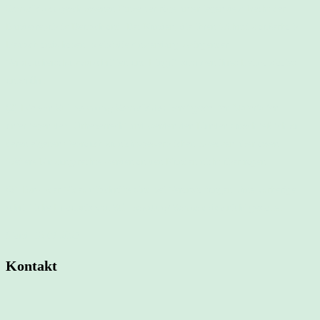
Sennefelder
geschlossenen Einzelverträge unterliegen dem Recht der
Bundesrepublik Deutschland. Bei Kunden, die ihren Wohnsitz außerhalb
Deutschlands haben, bleibt die Anwendung zwingender
Verbraucherschutzvorschriften und Eingriffsnormen ihres Heimatstaates
unberührt.
(2) Die von
Stillberatung Sennefelder
bereitgestellten Materialien
unterliegen dem Urheberrecht und werden den Kunden ausschließlich zu
deren eigenen Gebrauch zu nicht-gewerblichen Zwecken überlassen.
Weitere Nutzungsrechte werden an den Kunden nicht übertragen.
(3) Ton- oder Videomitschnitte sind bei Veranstaltungen ohne vorherige
schriftliche Erlaubnis von
Stillberatung Sennefelder
nicht gestattet.
Stand: 18.07.2025
Kontakt