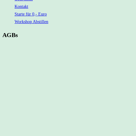
Kontakt
Starte für 0,- Euro
Workshop Abstillen
AGBs
AGB
(1) Die vorliegenden Allgemeinen Geschäftsbedingungen (nachfolgend
„AGB“) gelten ausschließlich gegenüber Verbrauchern im Sinne des § 13
BGB (d. h. natürlichen Personen, die ein Rechtsgeschäft zu einem Zweck
abschließen, der weder ihrer gewerblichen noch ihrer selbständigen
beruflichen Tätigkeit zugerechnet werden kann).
(2) Verwender der vorliegenden AGB ist
Stillberatung Sennefelder
Anna Sennefelder
Sternheimstraße 9