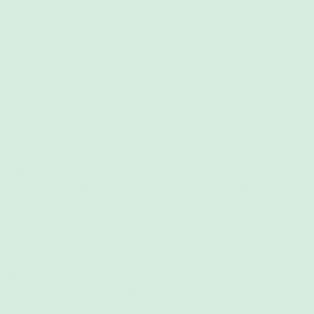
anderweitig geleistete Zahlungen an Dritte (z. B. Hotelzimmer, Bahntickets,
Benzinkosten etc.), welche von
Stillberatung Sennefelder
ebenfalls nicht
erstattet werden.
(8) Die gesetzlichen Bestimmungen zur außerordentlichen Kündigung
bleiben unberührt.
§ 5 Haftung / Hinweispflicht
(1)
Stillberatung Sennefelder
(einschließlich der gesetzlichen Vertreter
und Erfüllungsgehilfen) haftet – gleich aus welchem Rechtsgrund – nur für
Schäden des Kunden, die von
Stillberatung Sennefelder
durch eine
schuldhafte Verletzung von Kardinalpflichten oder wesentlichen
Nebenpflichten in einer das Erreichen des Vertragszwecks gefährdenden
Weise verursacht worden sind, oder die auf Vorsatz oder grober
Fahrlässigkeit seitens
Stillberatung Sennefelder
beruhen.
Kardinalpflichten sind solche Vertragspflichten, deren Erfüllung die
ordnungsgemäße Durchführung des Vertrags erst ermöglicht und auf deren
Einhaltung der Kunde regelmäßig vertrauen darf.