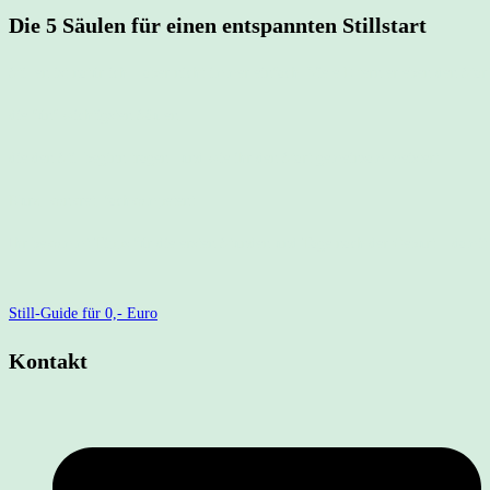
Die 5 Säulen für einen entspannten Stillstart
Stillen
ist natürlich – aber nicht immer einfach. Viele Eltern erleben den Star
die fünf wichtigsten Säulen,
die den Stillbeginn tragen– und wie ihr den Start gemeinsam meistert.
Kurz, konkret, fachkompetent.
Ihr bekommt
Tipps
für die ersten Stunden und Tage nach der Geburt – damit
Still-Guide für 0,- Euro
Kontakt