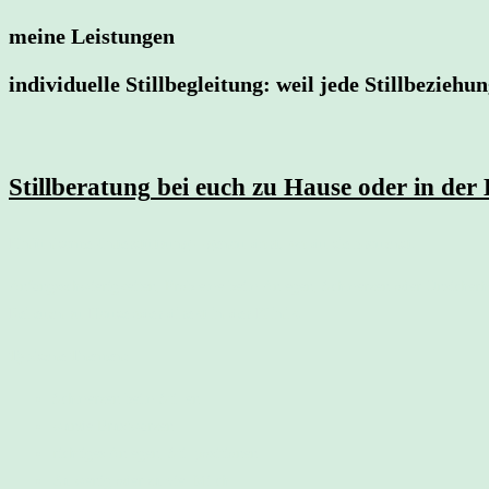
meine Leistungen
individuelle Stillbegleitung: weil jede Stillbeziehun
Stillberatung
bei euch zu Hause oder in der 
Einfühlsame Unterstützung – genau dort, wo du sie brauchst.
Anfangsschwierigkeiten, Probleme beim Anlegen, Schmerzen oder Unsicherheiten
Bei euch zu Hause oder direkt in der Klinik.
Typische Themen
:
Schmerzen beim Stillen
wunde Brustwarzen
richtiges Anlegen, Stillpositionen
Zu wenig oder zu viel Milch