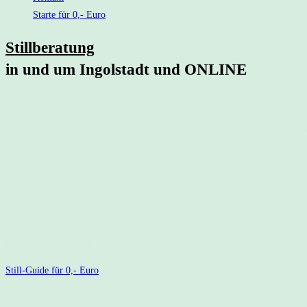
Starte für 0,- Euro
Stillberatung
in und um Ingolstadt und ONLINE
Ihr seid schwanger oder habt euer Baby gerade bekommen – was für eine bes
Ihr habt euch bestimmt (schon) auf die Geburt vorbereitet, aber wisst ihr au
Mit der Geburt beginnt nicht nur das Leben eures Babys – sondern auch eure
Stillen ist etwas Natürliches, aber nicht immer einfach. Viele Mamas merken sc
Hol dir jetzt meinen kostenlosen Guide:
„Die 5 Säulen für einen entspannten Stillstart“
Damit Stillen bei euch von Anfang an entspannt gelingt.
Still-Guide für 0,- Euro