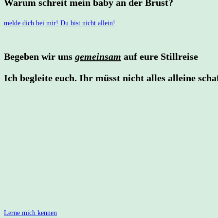
Warum schreit mein baby an der Brust?
melde dich bei mir! Du bist nicht allein!
Begeben wir uns
g
emeinsam
auf eure Stillreise
Ich begleite euch. Ihr müsst nicht alles alleine sc
Ihr entscheidet, was ihr braucht, was für euch richtig ist. Ich berate euch un
unkompliziert &
undogmatisch
mit viel Herz und
Empathie
für eure
Bedürfnisse
mit langjähriger
Erfahrung
und aktuellem
Fachwissen
Lerne mich kennen