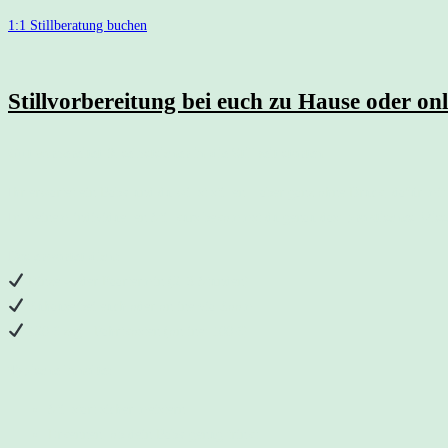
1:1 Stillberatung buchen
Stillvorbereitung bei euch zu Hause oder onl
Gut vorbereitet & selbstsicher in die Stillzeit starten
Ihr erwartet ein Baby und du willst stillen – aber ganz ohne Druck, dafür mi
In meinem individuellen Stillkurs bekommst du genau das:
praktisches Wis
Das erwartet dich:
Einzel- oder Paartermin (2–3 Stunden)
Zuhause bei euch oder online via Zoom
120 € zzgl. Fahrtkosten (online: 100 €)
Typische Inhalte:
Stillstart sicher meistern
Erkennen, ob dein Baby genug trinkt