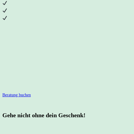
Persönliche Beratung per Video-Call
1 € pro Minute – du zahlst nur, was du brauchst
Flexible Terminvereinbarung, auch kurzfristig
Typische Anlässe:
1:1 Stillberatung online (ortsunabhängig)
typische Inhalte wie beim Hausbesuch
Klärung von Unsicherheiten
Rückmeldung zum Stillverhalten oder Gewicht
Weitere Begleitung nach einem Termin vor Ort
Gut zu wissen:
Kurze Rückfragen und Begleitung per WhatsApp nach einem Ha
Beratung buchen
Gehe nicht ohne dein Geschenk!