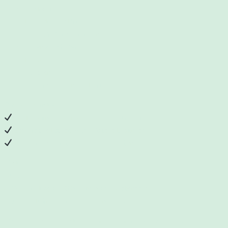
Milchstau, Mastitis
Kind lehnt die Brust ab
Trinkschwäche, Zufüttern Ja/Nein
Stillen & Schlafen,
Beikoststart
Abstillen
Wiedereinstieg in den Beruf
Das bekommst du
:
1:1-Beratung vor Ort (Ingolstadt & Umgebung)
Zeit für alle Fragen & individuelle Lösungen
Notfallhilfe – auch abends & am Wochenende
Kosten
:
70 €/Std.
(+15 € Zuschlag ab 18:00 Uhr & am Wochenende)
0,50 €/km Fahrtkosten ab 85049 Ingolstadt
Melde dich, sobald erste Unsicherheiten auftauchen – je früher, desto bes