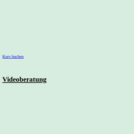
Häufige Hürden vermeiden
Stillpositionen, Anlegen, Umgang mit Schmerzen
Rolle des Partners
Persönliche Fragen & Vorbereitung u.v.m.
Empfehlung:
optimal im 2. Trimester – mit Zeit, Ruhe & Vorfreude.
Tipp:
Du möchtest lieber in der Gruppe lernen? Ich biete regelmäßig kleine 
Kurs buchen
Videoberatung
Schnelle Hilfe – flexibel & unkompliziert und ortsunabhängig
Stillberatung ist in den meisten Fällen auch per Video-Call gut möglich. Ich
Nach einem bereits erfolgten Hausbesuch können wir per Videoberatung auf
Das bekommst du: