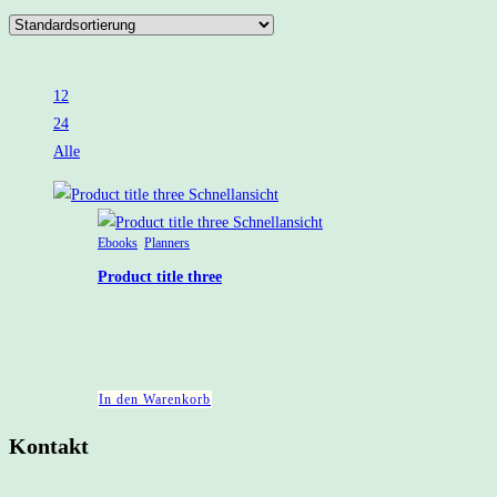
Ansicht:
12
24
Alle
Schnellansicht
Schnellansicht
Ebooks
,
Planners
Product title three
9,00
€
Lorem ipsum dolor sit amet, consectetur adipiscing elit. Ut eli
In den Warenkorb
Kontakt