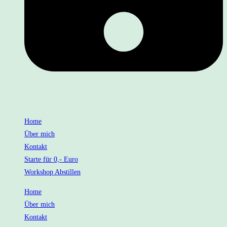
01722094762
Home
Über mich
Kontakt
Starte für 0,- Euro
Workshop Abstillen
Home
Über mich
Kontakt